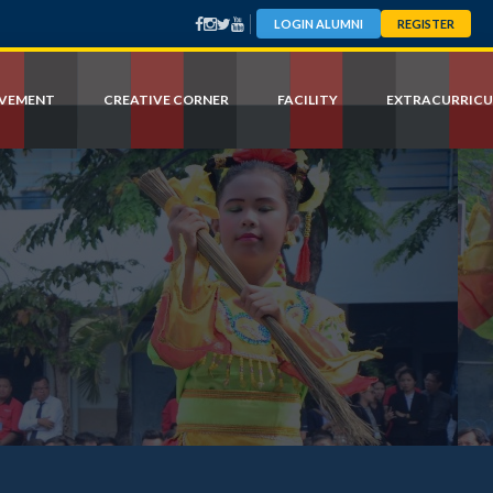
LOGIN ALUMNI
REGISTER
EVEMENT
CREATIVE CORNER
FACILITY
EXTRACURRICU