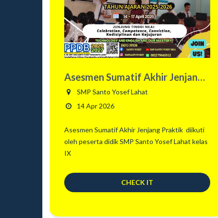
Asesmen Sumatif Akhir Jenjang
Praktik
SMP Santo Yosef Lahat
14 Apr 2026
Asesmen Sumatif Akhir Jenjang Praktik diikuti
oleh peserta didik SMP Santo Yosef Lahat kelas
IX
CHECK IT