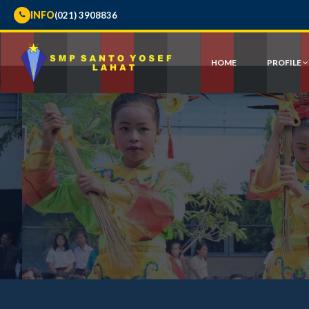
INFO
(021) 3908836
HOME
PROFILE