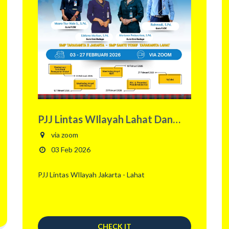
PJJ Lintas WIlayah Lahat Dan
Jakarta
via zoom
03 Feb 2026
PJJ Lintas WIlayah Jakarta - Lahat
CHECK IT