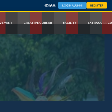
LOGIN ALUMNI
REGISTER
EVEMENT
CREATIVE CORNER
FACILITY
EXTRACURRICU