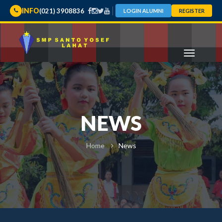
INFO
(021) 3908836
LOGIN ALUMNI
REGISTER
NEWS
Home
News