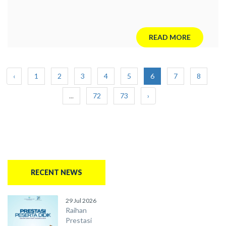
READ MORE
‹
1
2
3
4
5
6
7
8
...
72
73
›
RECENT NEWS
29 Jul 2026
Raihan
Prestasi