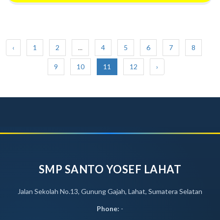
‹
1
2
...
4
5
6
7
8
9
10
11
12
›
SMP SANTO YOSEF LAHAT
Jalan Sekolah No.13, Gunung Gajah, Lahat, Sumatera Selatan
Phone:
-