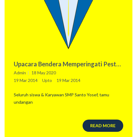
Upacara Bendera Memperingati Pesta
Pelindung Sekolah
Admin
18 May 2020
19 Mar 2014
Upto
19 Mar 2014
Seluruh siswa & Karyawan SMP Santo Yosef, tamu
undangan
READ MORE