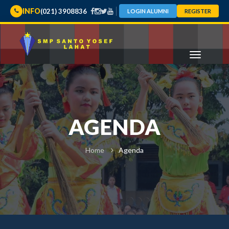
INFO
(021) 3908836
LOGIN ALUMNI
REGISTER
AGENDA
Home
Agenda