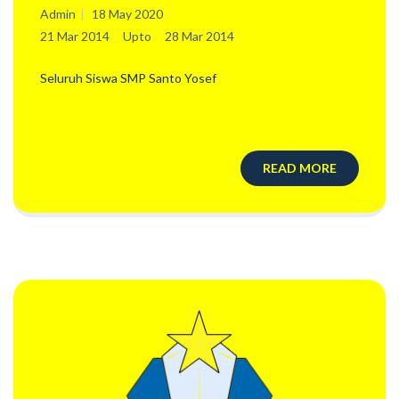
Pelajaran 2013-2014
Admin
18 May 2020
21 Mar 2014
Upto
28 Mar 2014
Seluruh Siswa SMP Santo Yosef
READ MORE