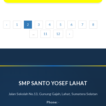
‹
1
2
3
4
5
6
7
8
...
11
12
›
SMP SANTO YOSEF LAHAT
Jalan Sekolah No.13, Gunung Gajah, Lahat, Sumatera Selatan
Phone:
-