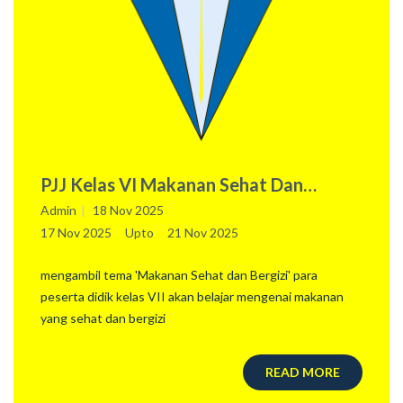
PJJ Kelas VI Makanan Sehat Dan
Bergizi
Admin
18 Nov 2025
17 Nov 2025
Upto
21 Nov 2025
mengambil tema 'Makanan Sehat dan Bergizi' para
peserta didik kelas VII akan belajar mengenai makanan
yang sehat dan bergizi
READ MORE