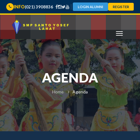
INFO
(021) 3908836
LOGIN ALUMNI
REGISTER
AGENDA
Home
Agenda